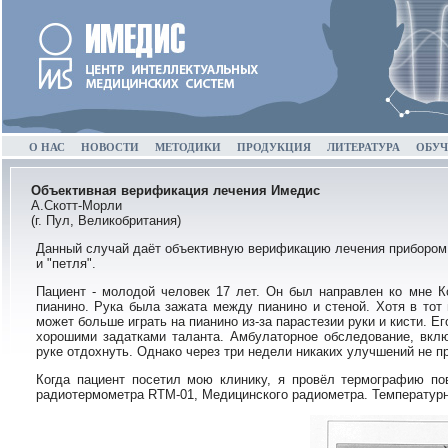
О НАС
НОВОСТИ
МЕТОДИКИ
ПРОДУКЦИЯ
ЛИТЕРАТУРА
ОБУЧ
Объективная верификация лечения Имедис
А.Скотт-Морли
(г. Пул, Великобритания)
Данный случай даёт объективную верификацию лечения прибором
и "петля".
Пациент - молодой человек 17 лет. Он был направлен ко мне К
пианино. Рука была зажата между пианино и стеной. Хотя в тот
может больше играть на пианино из-за парастезии руки и кисти. Е
хорошими задатками таланта. Амбулаторное обследование, вклю
руке отдохнуть. Однако через три недели никаких улучшений не п
Когда пациент посетил мою клинику, я провёл термографию по
радиотермометра RTM-01, Медицинского радиометра. Температурно